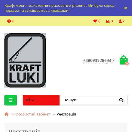
Крафтлюки - майстерня прихованих рішень. Ми були серед
перших та залишаємось кращими!
0
0
+380939286447
0
All
Особистий Кабінет
Реєстрація
Реєстрація