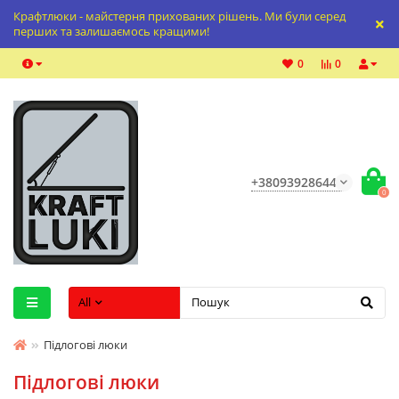
Крафтлюки - майстерня прихованих рішень. Ми були серед
перших та залишаємось кращими!
0
0
+380939286447
0
All
Підлогові люки
Підлогові люки