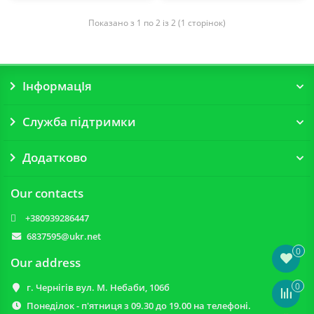
Показано з 1 по 2 із 2 (1 сторінок)
ІнформацІя
Служба підтримки
Додатково
Our contacts
+380939286447
6837595@ukr.net
0
Our address
0
г. Чернігів вул. М. Небаби, 106б
Понеділок - п'ятниця з 09.30 до 19.00 на телефоні.