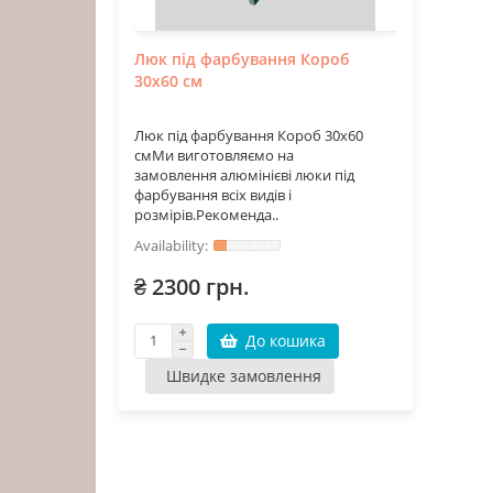
Люк під фарбування Короб
30х60 см
Люк під фарбування Короб 30х60
смМи виготовляємо на
замовлення алюмінієві люки під
фарбування всіх видів і
розмірів.Рекоменда..
₴ 2300 грн.
До кошика
Швидке замовлення