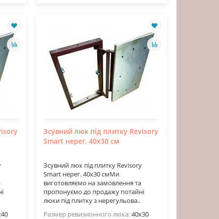
isory
Зсувний люк під плитку Revisory
Smart нерег. 40х30 см
y
Зсувний люк під плитку Revisory
Smart нерег. 40х30 смМи
а
виготовляємо на замовлення та
і
пропонуємо до продажу потайні
люки під плитку з нерегульова..
х40
Размер ревизионного люка:
40х30