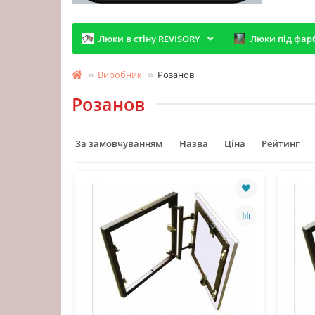
Люки в стіну REVISORY
Люки під фар
Виробник
Розанов
Розанов
За замовчуванням
Назва
Ціна
Рейтинг