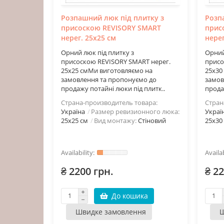
Розпашний люк під плитку з
Розп
присоскою REVISORY SMART
прис
нерег. 25х25 см
нерег
Орний люк під плитку з
Орний
присоскою REVISORY SMART нерег.
присо
25х25 смМи виготовляємо на
25х30
замовлення та пропонуємо до
замов
продажу потайні люки під плитк..
прода
Страна-производитель товара:
Стран
Україна
Размер ревизионного люка:
Украї
25х25 см
Вид монтажу:
Стіновий
25х30
₴ 2200 грн.
₴ 22
До кошика
Швидке замовлення
Ш