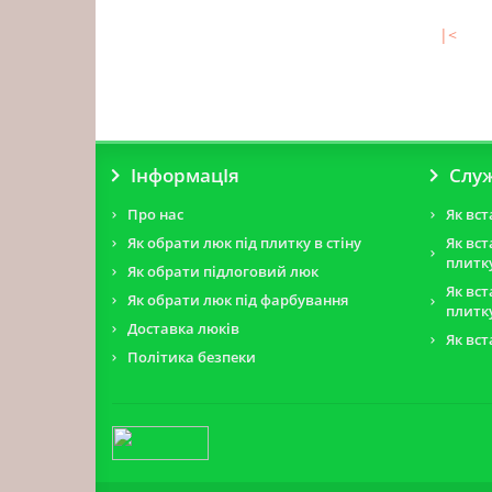
|<
ІнформацІя
Слу
Про нас
Як вст
Як обрати люк під плитку в стіну
Як вс
плитк
Як обрати підлоговий люк
Як вс
Як обрати люк під фарбування
плитку
Доставка люків
Як вс
Політика безпеки