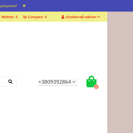
 кращими!
Wishlist:
0
Compare:
0
Особистий кабінет
+380939286447
0