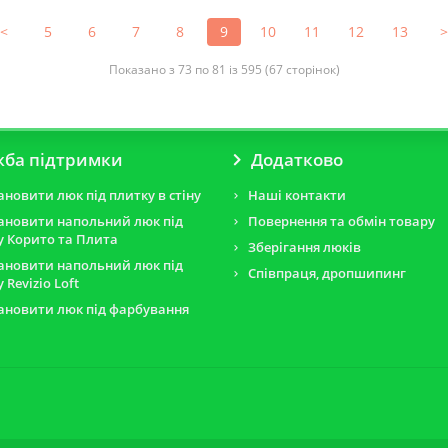
<
5
6
7
8
9
10
11
12
13
>
Показано з 73 по 81 із 595 (67 сторінок)
жба підтримки
Додатково
ановити люк під плитку в стіну
Наші контакти
тановити напольний люк під
Повернення та обмін товару
у Корито та Плита
Зберігання люків
тановити напольний люк під
Співпраця, дропшипинг
 Revizio Loft
тановити люк під фарбування