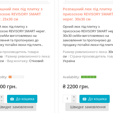
ашний люк під плитку з
Розпашний люк під плитку 
оскою REVISORY SMART
присоскою REVISORY SMAR
. 25х30 см
нерег. 30х30 см
 люк під плитку з
Орний люк під плитку з
скою REVISORY SMART нерег.
присоскою REVISORY SMART нер
 смМи виготовляємо на
30х30 смМи виготовляємо на
лення та пропонуємо до
замовлення та пропонуємо до
жу потайні люки під плитк..
продажу потайні люки під плитк
а-производитель товара:
Размер ревизионного люка:
30
на
Размер ревизионного люка:
см
Страна-производитель тов
 см
Вид монтажу:
Стіновий
Україна
00 грн.
₴ 2200 грн.
До кошика
До кошика
видке замовлення
Швидке замовлення