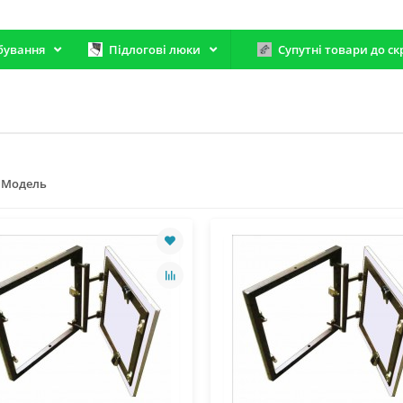
бування
Підлогові люки
Супутні товари до ск
Модель