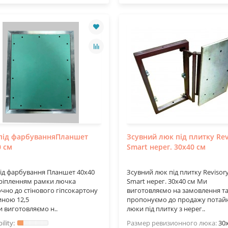
під фарбуванняПланшет
Зсувний люк під плитку Rev
0 см
Smart нерег. 30х40 см
ід фарбування Планшет 40х40
Зсувний люк під плитку Revisor
кріпленням рамки лючка
Smart нерег. 30х40 см Ми
чно до стінового гіпсокартону
виготовляємо на замовлення т
ною 12,5
пропонуємо до продажу потайн
 виготовляємо н..
люки під плитку з нерег..
Размер ревизионного люка:
30