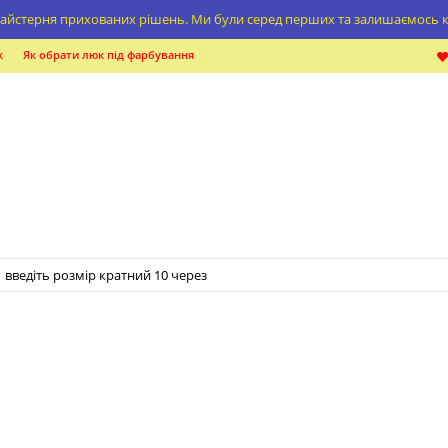
айстерня прихованих рішень. Ми були серед перших та залишаємось
к
Як обрати люк під фарбування