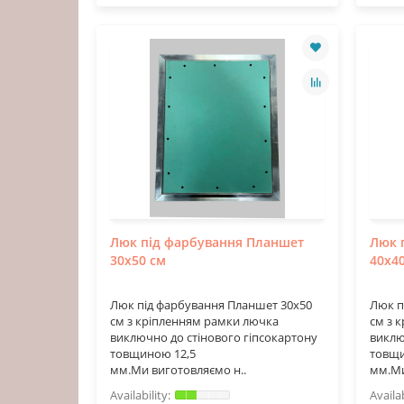
Люк під фарбування Планшет
Люк 
30х50 см
40х4
Люк під фарбування Планшет 30х50
Люк п
см з кріпленням рамки лючка
см з 
виключно до стінового гіпсокартону
виклю
товщиною 12,5
товщи
мм.Ми виготовляємо н..
мм.Ми