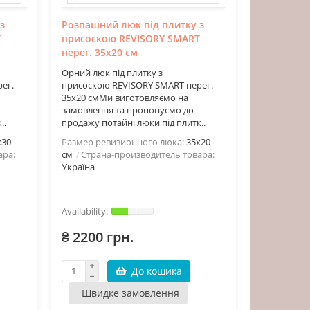
з
Розпашний люк під плитку з
T
присоскою REVISORY SMART
нерег. 35х20 см
Орний люк під плитку з
ег.
присоскою REVISORY SMART нерег.
35х20 смМи виготовляємо на
замовлення та пропонуємо до
..
продажу потайні люки під плитк..
х30
Размер ревизионного люка:
35х20
ара:
см
Страна-производитель товара:
Україна
₴ 2200 грн.
До кошика
Швидке замовлення