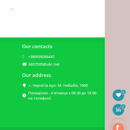
>|
Our contacts
+380939286447
6837595@ukr.net
Our address
г. Чернігів вул. М. Небаби, 106б
0
Понеділок - п'ятниця з 09.30 до 19.00
на телефоні.
0