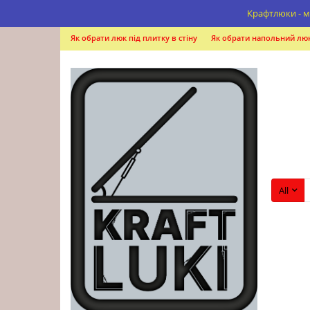
Крафтлюки - м
Як обрати люк під плитку в стіну
Як обрати напольний лю
All