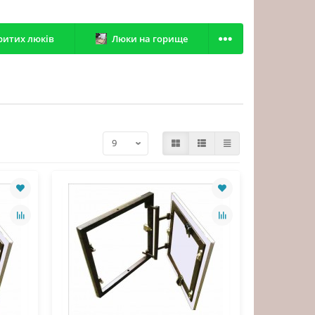
ритих люків
Люки на горище