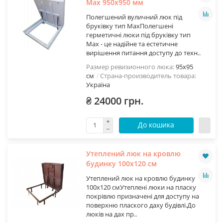
Мах 950х950 мм
Полегшений вуличний люк під
бруківку тип МахПолегшені
герметичні люки під бруківку тип
Max - це надійне та естетичне
вирішення питання доступу до техн..
Размер ревизионного люка:
95х95
см
Страна-производитель товара:
Україна
₴ 24000 грн.
До кошика
Утеплений люк на кровлю
будинку 100х120 см
Утеплений люк на кровлю будинку
100х120 смУтеплені люки на пласку
покрівлю призначені для доступу на
поверхню плаского даху будівлі.До
люків на дах пр..