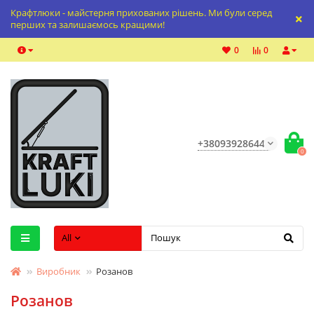
Крафтлюки - майстерня прихованих рішень. Ми були серед
перших та залишаємось кращими!
0
0
+380939286447
0
All
Виробник
Розанов
Розанов