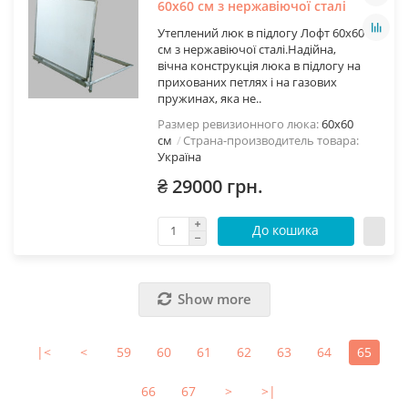
60х60 см з нержавіючої сталі
Утеплений люк в підлогу Лофт 60х60
см з нержавіючої сталі.Надійна,
вічна конструкція люка в підлогу на
прихованих петлях і на газових
пружинах, яка не..
Размер ревизионного люка:
60х60
см
Страна-производитель товара:
Україна
₴ 29000 грн.
До кошика
Show more
|<
<
59
60
61
62
63
64
65
66
67
>
>|