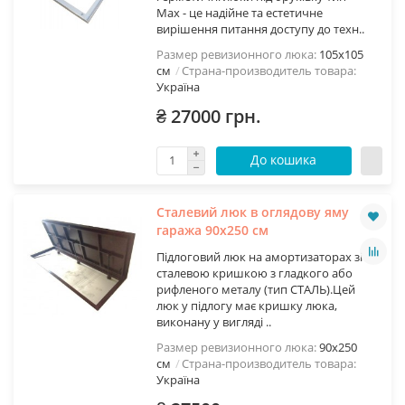
Max - це надійне та естетичне
вирішення питання доступу до техн..
Размер ревизионного люка:
105х105
см
Страна-производитель товара:
Україна
₴ 27000 грн.
До кошика
Сталевий люк в оглядову яму
гаража 90х250 см
Підлоговий люк на амортизаторах зі
сталевою кришкою з гладкого або
рифленого металу (тип СТАЛЬ).Цей
люк у підлогу має кришку люка,
виконану у вигляді ..
Размер ревизионного люка:
90х250
см
Страна-производитель товара:
Україна