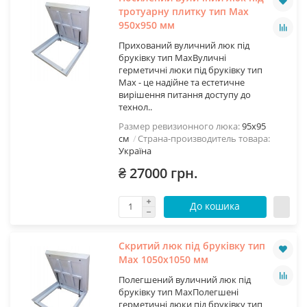
тротуарну плитку тип Мах
950х950 мм
Прихований вуличний люк під
бруківку тип МахВуличні
герметичні люки під бруківку тип
Max - це надійне та естетичне
вирішення питання доступу до
технол..
Размер ревизионного люка:
95х95
см
Страна-производитель товара:
Україна
₴ 27000 грн.
До кошика
Скритий люк під бруківку тип
Мах 1050х1050 мм
Полегшений вуличний люк під
бруківку тип МахПолегшені
герметичні люки під бруківку тип