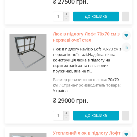
₴ 27500 грн.
До кошика
Люк в підлогу Лофт 70х70 см з
нержавіючої сталі
Люк в підлогу Revizio Loft 70х70 см з
нержавіючої сталі.Надійна, вічна
конструкція люка в підлогу на
скритих завісах та на газових
пружинах, яка не пі..
Размер ревизионного люка:
70х70
см
Страна-производитель товара:
Україна
₴ 29000 грн.
До кошика
Утеплений люк в підлогу Лофт