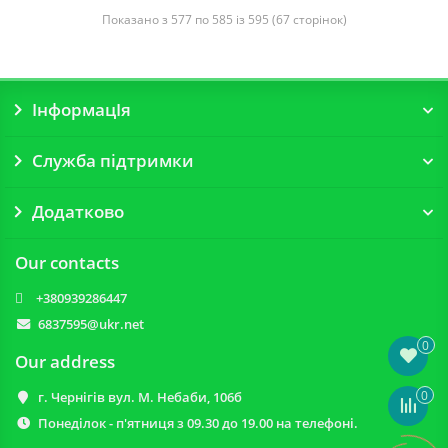
Показано з 577 по 585 із 595 (67 сторінок)
ІнформацІя
Служба підтримки
Додатково
Our contacts
+380939286447
6837595@ukr.net
0
Our address
0
г. Чернігів вул. М. Небаби, 106б
Понеділок - п'ятниця з 09.30 до 19.00 на телефоні.