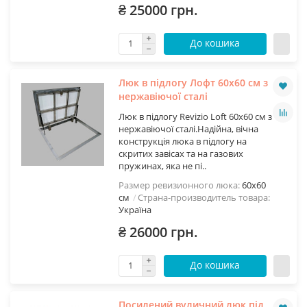
₴ 25000 грн.
До кошика
Люк в підлогу Лофт 60х60 см з
нержавіючої сталі
Люк в підлогу Revizio Loft 60х60 см з
нержавіючої сталі.Надійна, вічна
конструкція люка в підлогу на
скритих завісах та на газових
пружинах, яка не пі..
Размер ревизионного люка:
60х60
см
Страна-производитель товара:
Україна
₴ 26000 грн.
До кошика
Посилений вуличний люк під