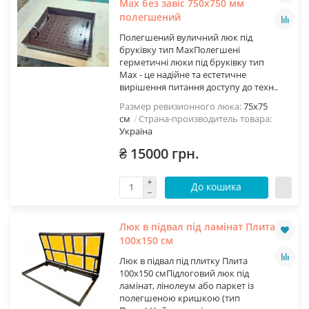
Мах без завіс 750х750 мм
полегшений
Полегшений вуличний люк під
бруківку тип МахПолегшені
герметичні люки під бруківку тип
Max - це надійне та естетичне
вирішення питання доступу до техн..
Размер ревизионного люка:
75х75
см
Страна-производитель товара:
Україна
₴ 15000 грн.
До кошика
Люк в підвал під ламінат Плита
100х150 см
Люк в підвал під плитку Плита
100х150 смПідлоговий люк під
ламінат, лінолеум або паркет із
полегшеною кришкою (тип