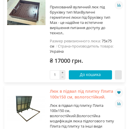
Прихований вуличний люк під
бруківку тип МахВуличні
герметичні люки під бруківку тип
Max - це надійне та естетичне
вирішення питання доступу до
технол..
Размер ревизионного люка:
75х75
см
Страна-производитель товара:
Україна
₴ 17000 грн.
До кошика
Люк в підвал під плитку Плита
100х150 см, вологостійкий.
Люк в підвал під плитку Плита
100х150 см,
вологостійкий.Вологостійка
модифікація люка підлогового типу
Плита під плитку та інші види