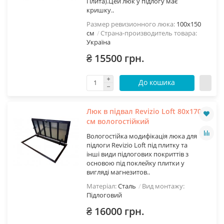
Плита).Цей люк у підлогу має
кришку..
Размер ревизионного люка:
100х150
см
Страна-производитель товара:
Україна
₴ 15500 грн.
До кошика
Люк в підвал Revizio Loft 80х170
см вологостійкий
Вологостійка модифікація люка для
підлоги Revizio Loft під плитку та
інші види підлогових покриттів з
основою під поклейку плитки у
вигляді магнезитов..
Матеріал:
Сталь
Вид монтажу:
Підлоговий
₴ 16000 грн.