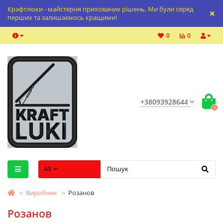
Крафтлюки - майстерня прихованих рішень. Ми були серед
перших та залишаємось кращими!
0
0
+380939286447
0
All
Виробник
Розанов
Розанов