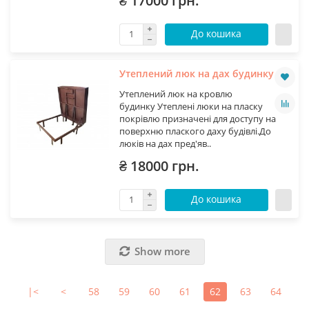
₴ 17000 грн.
До кошика
Утеплений люк на дах будинку
Утеплений люк на кровлю
будинку Утеплені люки на пласку
покрівлю призначені для доступу на
поверхню плаского даху будівлі.До
люків на дах пред'яв..
₴ 18000 грн.
До кошика
Show more
|<
<
58
59
60
61
62
63
64