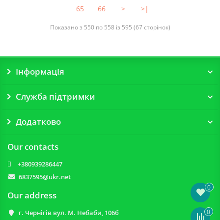
65
66
>
>|
Показано з 550 по 558 із 595 (67 сторінок)
ІнформацІя
Служба підтримки
Додатково
Our contacts
+380939286447
6837595@ukr.net
0
Our address
0
г. Чернігів вул. М. Небаби, 106б