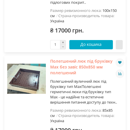
підлогових покрит..
Размер ревизионного люка:
100х150
см
Страна-производитель товара:
Україна
₴ 17000 грн.
До кошика
Полегшений люк під бруківку
Мах без завіс 850х850 мм
полегшений
Полегшений вуличний люк під
бруківку тип МахПолегшені
герметичні люки під бруківку тип
Max - це надійне та естетичне
вирішення питання доступу до техн..
Размер ревизионного люка:
85х85
см
Страна-производитель товара:
Україна