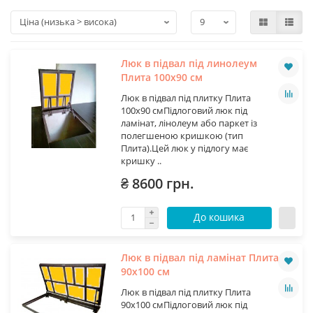
Люк в підвал під линолеум
Плита 100х90 см
Люк в підвал під плитку Плита
100х90 смПідлоговий люк під
ламінат, лінолеум або паркет із
полегшеною кришкою (тип
Плита).Цей люк у підлогу має
кришку ..
₴ 8600 грн.
До кошика
Люк в підвал під ламінат Плита
90х100 см
Люк в підвал під плитку Плита
90х100 смПідлоговий люк під