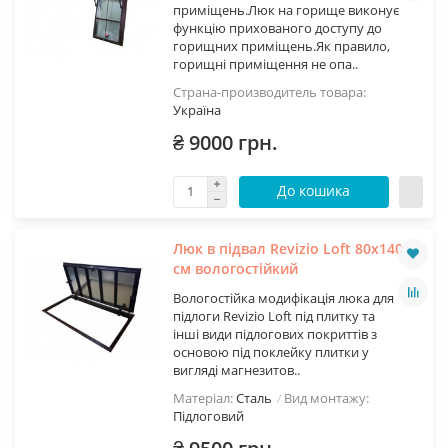
приміщень.Люк на горище виконує
функцію прихованого доступу до
горищних приміщень.Як правило,
горищні приміщення не опа..
Страна-производитель товара:
Україна
₴ 9000 грн.
До кошика
Люк в підвал Revizio Loft 80х140
см вологостійкий
Вологостійка модифікація люка для
підлоги Revizio Loft під плитку та
інші види підлогових покриттів з
основою під поклейку плитки у
вигляді магнезитов..
Матеріал:
Сталь
Вид монтажу:
Підлоговий