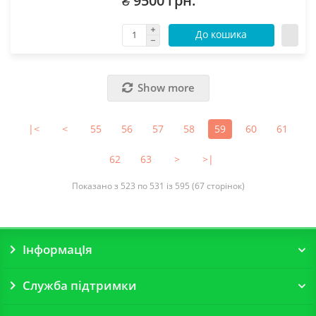
₴ 9500 грн.
До кошика
Show more
|<
<
55
56
57
58
59
60
61
62
63
>
>|
Показано з 523 по 531 із 595 (67 сторінок)
ІнформацІя
Служба підтримки