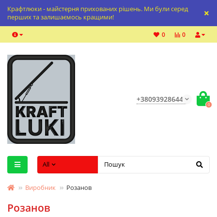
Крафтлюки - майстерня прихованих рішень. Ми були серед
перших та залишаємось кращими!
0
0
+380939286447
0
All
Виробник
Розанов
Розанов