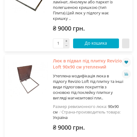
ламінат, лінолеум або паркет із
полегшеною кришкою (тип
Плита).Цей люк у підлогу має
кришку ..
₴ 9000 грн.
До кошика
Люк в підвал під плитку Revizio
Loft 90х90 см утеплений
Утеплена модифікація люка в
підлогу Revizio Loft під плитку та інші
види підлогових покриттів з
основою під поклейку плитки у
вигляді магнезитової пли..
Размер ревизионного люка:
90х90
см
Страна-производитель товара:
Україна
₴ 9000 грн.