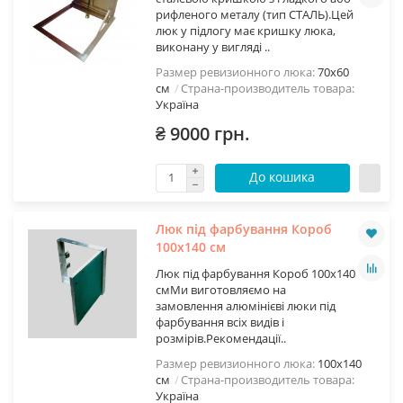
рифленого металу (тип СТАЛЬ).Цей
люк у підлогу має кришку люка,
виконану у вигляді ..
Размер ревизионного люка:
70х60
см
Страна-производитель товара:
Україна
₴ 9000 грн.
До кошика
Люк під фарбування Короб
100х140 см
Люк під фарбування Короб 100х140
смМи виготовляємо на
замовлення алюмінієві люки під
фарбування всіх видів і
розмірів.Рекомендації..
Размер ревизионного люка:
100х140
см
Страна-производитель товара:
Україна