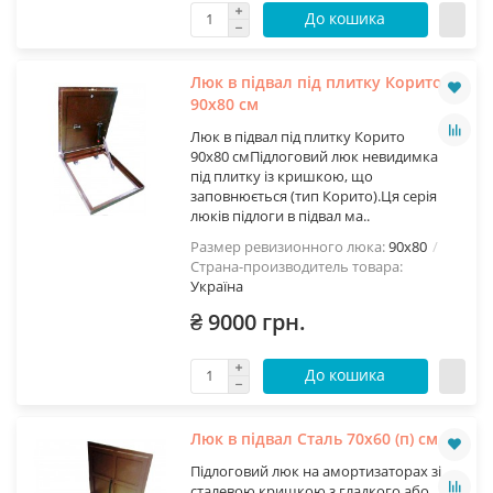
До кошика
Люк в підвал під плитку Корито
90х80 см
Люк в підвал під плитку Корито
90х80 смПідлоговий люк невидимка
під плитку із кришкою, що
заповнюється (тип Корито).Ця серія
люків підлоги в підвал ма..
Размер ревизионного люка:
90х80
Страна-производитель товара:
Україна
₴ 9000 грн.
До кошика
Люк в підвал Сталь 70х60 (п) см
Підлоговий люк на амортизаторах зі
сталевою кришкою з гладкого або