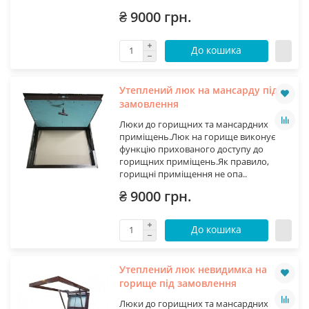
₴ 9000 грн.
До кошика
Утеплений люк на мансарду під
замовлення
Люки до горищних та мансардних
приміщень.Люк на горище виконує
функцію прихованого доступу до
горищних приміщень.Як правило,
горищні приміщення не опа..
₴ 9000 грн.
До кошика
Утеплений люк невидимка на
горище під замовлення
Люки до горищних та мансардних